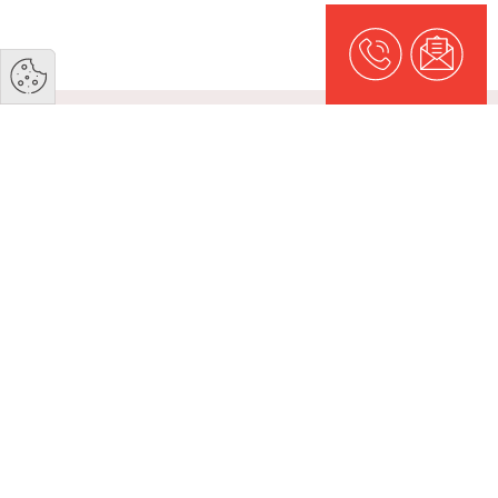
FW Rørteknik A/S
Om os
Kontakt
Referencer
Cookie- og privatlivspolitik
Jeres Industri
Industri
Energi