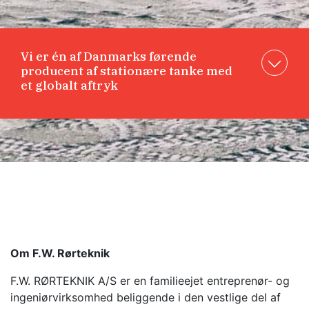
Vi er én af Danmarks førende
producent af stationære tanke med
et globalt aftryk
Om F.W. Rørteknik
F.W. RØRTEKNIK A/S er en familieejet entreprenør- og
ingeniørvirksomhed beliggende i den vestlige del af